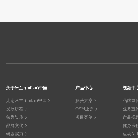
关于米兰·(milan)中国
产品中心
视频中
走进米兰·(milan)中国
解决方案
品牌宣
发展历程
OEM业务
业务宣
荣誉资质
项目案例
产品视
品牌文化
健身课
研发实力
运动AP