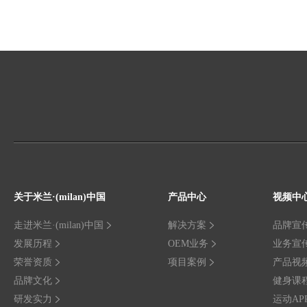
关于米兰·(milan)中国
产品中心
视频中
走进米兰·(milan)中国
解决方案
品牌宣
发展历程
OEM业务
业务宣
荣誉资质
项目案例
产品视
品牌文化
健身课
研发实力
运动AP