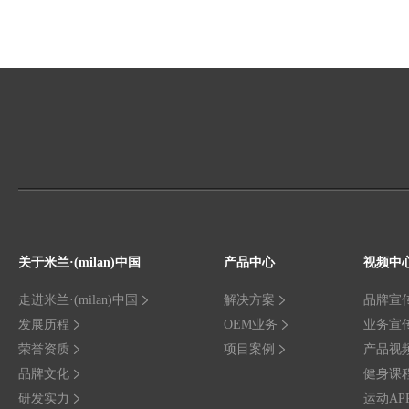
关于米兰·(milan)中国
产品中心
视频中
走进米兰·(milan)中国
解决方案
品牌宣
发展历程
OEM业务
业务宣
荣誉资质
项目案例
产品视
品牌文化
健身课
研发实力
运动AP