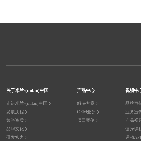
关于米兰·(milan)中国
产品中心
视频中
走进米兰·(milan)中国
解决方案
品牌宣
发展历程
OEM业务
业务宣
荣誉资质
项目案例
产品视
品牌文化
健身课
研发实力
运动AP