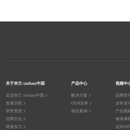
关于米兰·(milan)中国
产品中心
视频中
走进米兰·(milan)中国
解决方案
品牌宣
发展历程
OEM业务
业务宣
荣誉资质
项目案例
产品视
品牌文化
健身课
研发实力
运动AP