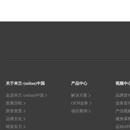
关于米兰·(milan)中国
产品中心
视频中
走进米兰·(milan)中国
解决方案
品牌宣
发展历程
OEM业务
业务宣
荣誉资质
项目案例
产品视
品牌文化
健身课
研发实力
运动AP