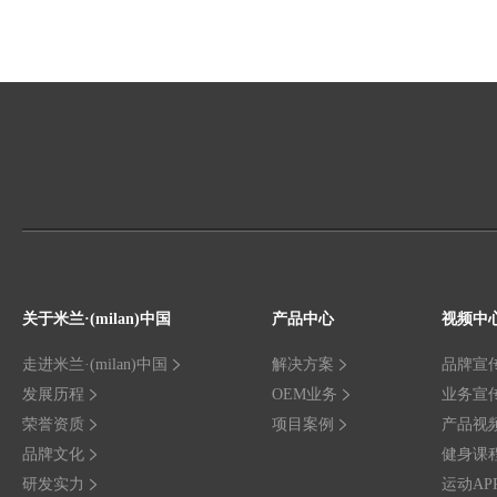
关于米兰·(milan)中国
产品中心
视频中
走进米兰·(milan)中国
解决方案
品牌宣
发展历程
OEM业务
业务宣
荣誉资质
项目案例
产品视
品牌文化
健身课
研发实力
运动AP