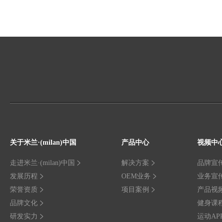
关于米兰·(milan)中国
产品中心
视频中
走进米兰·(milan)中国
解决方案
品牌宣
发展历程
OEM业务
业务宣
荣誉资质
项目案例
产品视
品牌文化
健身课
研发实力
运动AP