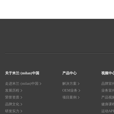
关于米兰·(milan)中国
产品中心
视频中
走进米兰·(milan)中国
解决方案
品牌宣
发展历程
OEM业务
业务宣
荣誉资质
项目案例
产品视
品牌文化
健身课
研发实力
运动AP