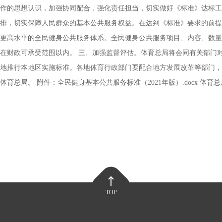
作的思想认识，加强协同配合，强化责任担当，切实做好《标准》达标工
排，切实保障人民群众的基本公共服务权益。在达到《标准》要求的前提
更高水平的全民健身公共服务体系。全民健身公共服务项目、内容、数量
在财政可承受范围以内。 三、加强监督评估。体育总局将会同有关部门
地推行本地区实施标准。各地体育行政部门要配合地方发展改革等部门，
。 附件：全民健身基本公共服务标准（2021年版）.docx 体育总局 国
TOP