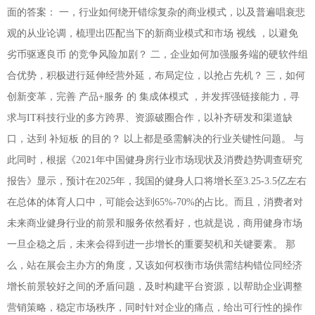
面的答案： 一，行业如何绕开错综复杂的商业模式，以及普遍唱衰悲
观的从业论调，梳理出匹配当下的新商业模式和市场 视线 ，以避免
劣币驱逐良币 的竞争风险加剧？ 二，企业如何加强服务端的硬软件组
合优势，积极进行延伸经营外延，布局定位，以抢占先机？ 三，如何
创新变革，完善 产品+服务 的 集成体模式 ，并发挥强链接能力，寻
求与IT科技行业的多方跨界、资源破圈合作，以补齐研发和渠道缺
口，达到 补短板 的目的？ 以上都是亟需解决的行业关键性问题。 与
此同时，根据《2021年中国健身房行业市场现状及消费趋势调查研究
报告》显示，预计在2025年，我国的健身人口将增长至3.25-3.5亿左右
在总体的体育人口中，可能会达到65%-70%的占比。而且，消费者对
未来商业健身行业的前景和服务依然看好，也就是说，商用健身市场
一旦企稳之后，未来会得到进一步增长的重要契机和关键要素。 那
么，站在展会主办方的角度，又该如何权衡市场供需结构错位同经济
增长前景较好之间的矛盾问题，及时构建平台资源，以帮助企业调整
营销策略，稳定市场秩序，同时针对企业的痛点，给出可行性的操作