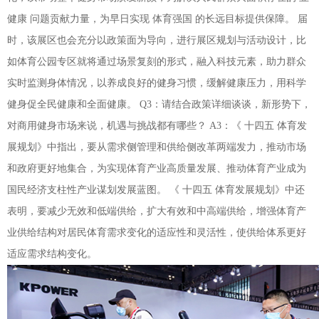
健康 问题贡献力量，为早日实现 体育强国 的长远目标提供保障。 届
时，该展区也会充分以政策面为导向，进行展区规划与活动设计，比
如体育公园专区就将通过场景复刻的形式，融入科技元素，助力群众
实时监测身体情况，以养成良好的健身习惯，缓解健康压力，用科学
健身促全民健康和全面健康。 Q3：请结合政策详细谈谈，新形势下，
对商用健身市场来说，机遇与挑战都有哪些？ A3：《 十四五 体育发
展规划》中指出，要从需求侧管理和供给侧改革两端发力，推动市场
和政府更好地集合，为实现体育产业高质量发展、推动体育产业成为
国民经济支柱性产业谋划发展蓝图。 《 十四五 体育发展规划》中还
表明，要减少无效和低端供给，扩大有效和中高端供给，增强体育产
业供给结构对居民体育需求变化的适应性和灵活性，使供给体系更好
适应需求结构变化。