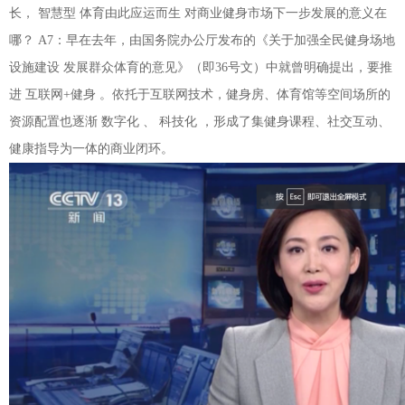
长， 智慧型 体育由此应运而生 对商业健身市场下一步发展的意义在
哪？ A7：早在去年，由国务院办公厅发布的《关于加强全民健身场地
设施建设 发展群众体育的意见》（即36号文）中就曾明确提出，要推
进 互联网+健身 。依托于互联网技术，健身房、体育馆等空间场所的
资源配置也逐渐 数字化 、 科技化 ，形成了集健身课程、社交互动、
健康指导为一体的商业闭环。