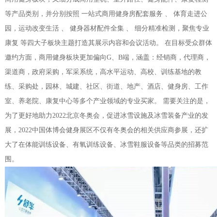
等产品类别，并分别按照 一站式商用健身房配套服务 、 体育走进公
园，运动改变生活 、 健身器材配件全集 、 细分精准检测，聚焦专业
康复 等四大子板块主题打造其展示内容和会议活动。 在目标受众群体
邀约方面，商用健身板块更加偏向G、B端，涵盖：经销商，代理商，
渠道商，政府采购，军采系统，高水平运动、高校、训练基地的教
练、采购处，园林、城建、社区、街道、地产、酒店、健身房、工作
室、养老院、康复中心等多个产业领域的专业买家。 需要关注的是，
为了更好地助力2022北京冬奥会，促进冰雪设施及冰雪装备产业的发
展，2022中国体博会健身展区不仅有冬奥会的相关供应商参展，还扩
大了在体能训练设备、有氧训练设备、冰雪鞋服设备等品类的招募范
围。