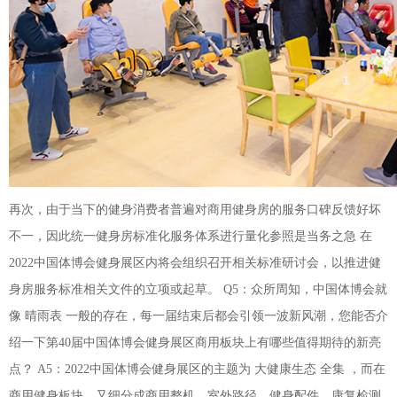
再次，由于当下的健身消费者普遍对商用健身房的服务口碑反馈好坏
不一，因此统一健身房标准化服务体系进行量化参照是当务之急 在
2022中国体博会健身展区内将会组织召开相关标准研讨会，以推进健
身房服务标准相关文件的立项或起草。 Q5：众所周知，中国体博会就
像 晴雨表 一般的存在，每一届结束后都会引领一波新风潮，您能否介
绍一下第40届中国体博会健身展区商用板块上有哪些值得期待的新亮
点？ A5：2022中国体博会健身展区的主题为 大健康生态 全集 ，而在
商用健身板块，又细分成商用整机、室外路径、健身配件、康复检测