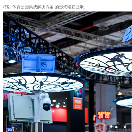
将以 体育公园集成解决方案 的形式精彩巨献。