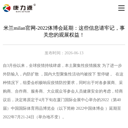
米兰milan官网-2022体博会延期：这些信息请牢记，事
关您的观展权益！
发布时间：2026-06-13
自3月份以来，全球疫情持续肆虐，本土聚集性疫情频发 为了进一步
外防输入，内防扩散 ，国内大型聚集性活动均被按下 暂停键 。 在这
种情况下，组委会积极响应疫情防控要求，同时出于对各参展商、采
购商、合作商、服务商、大众观众等参会人员健康安全的考虑，经商
议后，决定将原定于4月下旬在厦门国际会展中心举办的2022（第40
届）中国国际体育用品博览会（以下简称 2022中国体博会 ）延期至
2022年7月21-24日（举办地不变）。