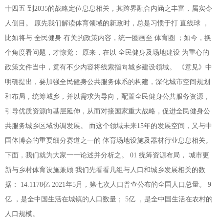
十四五 到2035的战略定位息息相关，其跨界融合内涵之丰富，属实令
人侧目。 原先我们解读体育领域的新政时，总是习惯于打 直线球 ，
比如将与 全民健身 有关的政策内容，统一圈画至 体育圈 ；如今，换
个角度看问题，才惊觉： 原来，在以 全民健身及场地建设 为重心的
政策文件当中，竟有不少内容将线索指向城乡建设领域。 《意见》中
明确提出，要加强全民健身公共服务体系的构建，深化城市空间规划
和布局，统筹城乡，并以需求为导向，配置全民健身公共服务资源，
引导优质资源向基层延伸，从而对接国家重大战略，促进全民健身公
共服务城乡区域协调发展。 而这个领域未来15年的发展空间，又与中
国体博会的重要细分赛道之一的 体育场地设施及器材行业息息相关。
下面，我们就为大家一一论述并分析之。 01 统筹资源布局， 城市更
新与乡村体育设施兼顾 我们先看看几组与人口和城乡发展相关的数
据： 14.1178亿 2021年5月，第七次人口普查公布的全国人口总量。 9
亿 ，是全中国生活在城镇的人口数量； 5亿 ，是全中国生活在农村的
人口规模。