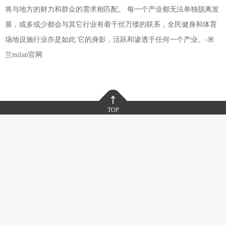
将与地方的财力和群众的需求相匹配。 每一个产业都无法单独脱离发
展，或多或少都会与其它行业有着千丝万缕的联系，全民健身和体育
场地设施行业亦是如此 它的身影，活跃和渗透于任何一个产业。-米
兰milan官网
TOP
江苏-邳州
关于米兰·(milan)中国
走进米兰·(milan)中国
发展历程
荣誉资质
品牌文化
研发实力
新闻动态
联系我们
加入我们
投资者关系
产品中心
解决方案
OEM业务
项目案例