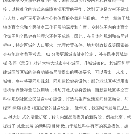
国家基本公共服务标准为引领，来推动城乡服务内容和标准统一衔
接，以标准化的方式来保障资源配置的平衡，达到无论是农村还是城
市人群，都可享受到基本公共体育服务权利的目的。 当然，相较于城
镇体育文化和全民健身工作开展的深度和广度，乡村范围内的体育文
化氛围和全民健身的理念还并不成熟，因此，在具体的规划和布局过
程中，特定区域的人口要求、地理位置条件、地方财政状况等因素都
会被施政者着重考虑。 02 分类更新城市健身设施， 补齐民生领域短
板 依照《意见》对超大特大城市中心城区、县城城镇化、老城区和新
建城区等区域的健身功能布局所提出的明确要求，可以看出，未来，
城镇、乡村将要同步规划、同步建设健身设施；部分老城区将运用市
场机制盘活存量低效用地，增加开敞式健身设施；而新建城区将全面
科学规划社区全民健身中心建设，打造与生产生活空间相互融合、与
绿环 绿廊 绿楔 相互嵌套的健身设施。 近年来，我国城市发展已从过
去 摊大饼 式的增量扩张，转向内涵品质提升的新阶段，例如北京，就
提出了 减量发展 的新时期目标 致力于通过科学有序的实施措施，加