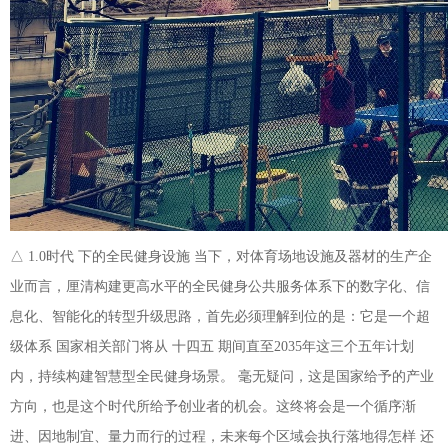
△ 1.0时代 下的全民健身设施 当下，对体育场地设施及器材的生产企
业而言，厘清构建更高水平的全民健身公共服务体系下的数字化、信
息化、智能化的转型升级思路，首先必须理解到位的是：它是一个超
级体系 国家相关部门将从 十四五 期间直至2035年这三个五年计划
内，持续构建智慧型全民健身场景。 毫无疑问，这是国家给予的产业
方向，也是这个时代所给予创业者的机会。这终将会是一个循序渐
进、因地制宜、量力而行的过程，未来每个区域会执行落地得怎样 还